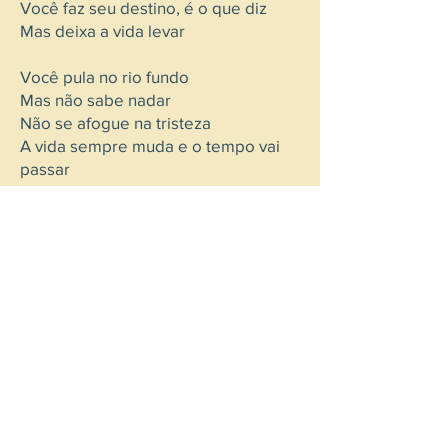
Você faz seu destino, é o que diz
Mas deixa a vida levar
Você pula no rio fundo
Mas não sabe nadar
Não se afogue na tristeza
A vida sempre muda e o tempo vai
passar
Você tem azar no jogo
Mas não viu o amor passar
Virou a cara descrente
Você perde se não sente o relógio
girar
JUNTE-SE AO FOLK