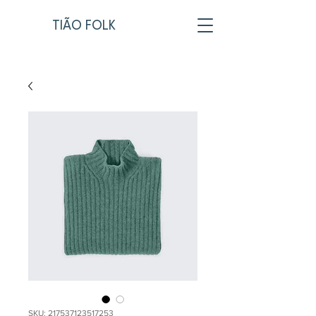
TIÃO FOLK
SKU: 217537123517253